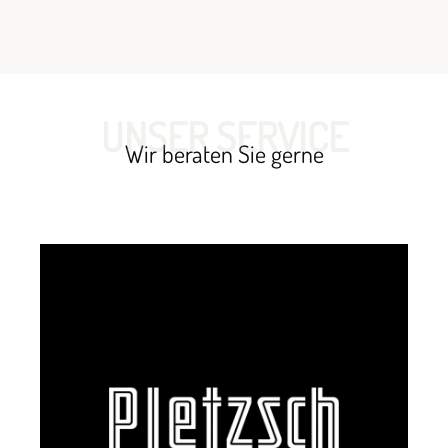
UNSER SERVICE
Wir beraten Sie gerne