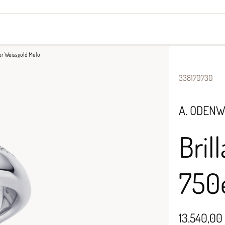
yes
Armbänder
Halsschmuck
0er Weissgold Melo
338170730
A. ODEN
Bril
750
13.540,00