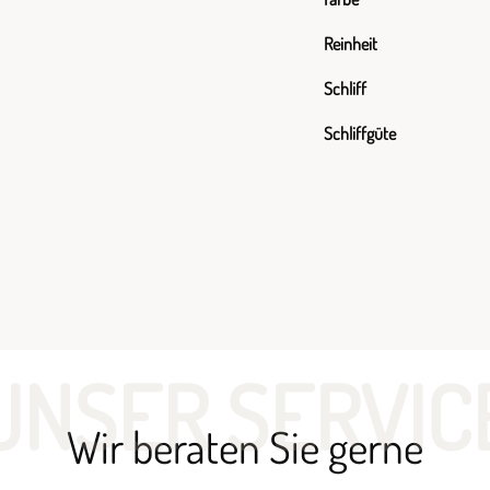
Reinheit
Schliff
Schliffgüte
UNSER SERVIC
Wir beraten Sie gerne