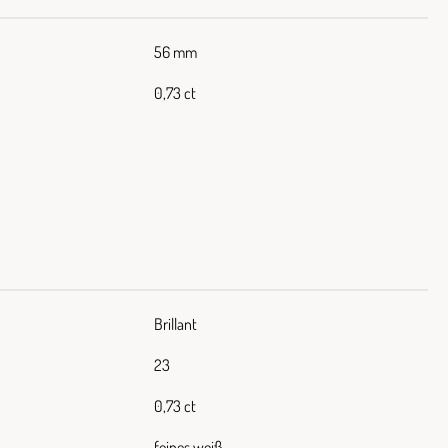
56 mm
0,73 ct
Brillant
23
0,73 ct
feines weiß