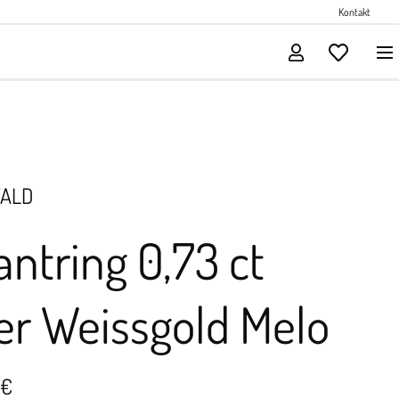
Perlenschmuck
Kontakt
Solitärschmuck
WALD
lantring 0,73 ct
er Weissgold Melo
 €