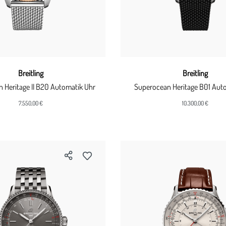
Breitling
Breitling
 Heritage II B20 Automatik Uhr
Superocean Heritage B01 Aut
7.550,00 €
10.300,00 €