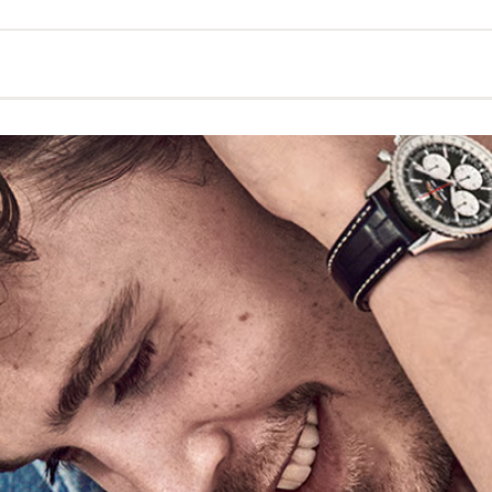
yes
Armbänder
Halsschmuck