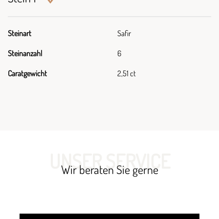
Steinart
Safir
Steinanzahl
6
Caratgewicht
2,51 ct
UNSER SERVICE
Wir beraten Sie gerne