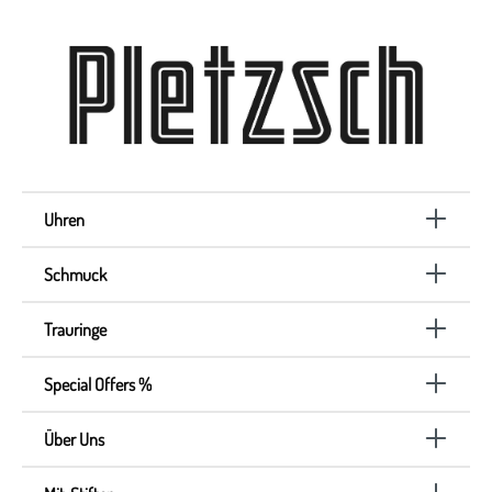
Uhren
Schmuck
Trauringe
Special Offers %
Über Uns