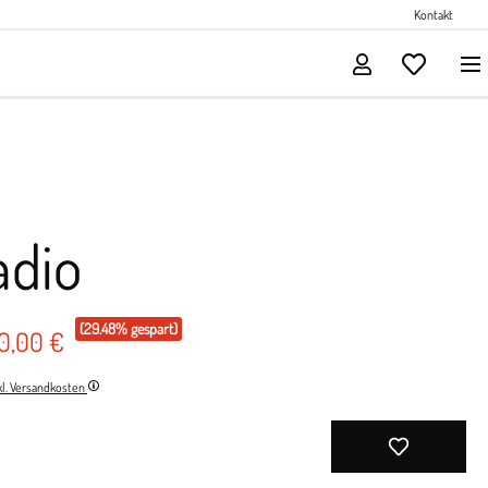
Perlenschmuck
Kontakt
Solitärschmuck
adio
(29.48% gespart)
90,00 €
nkl. Versandkosten