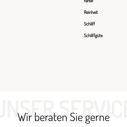
Farbe
Reinheit
Schliff
Schliffgüte
UNSER SERVIC
Wir beraten Sie gerne