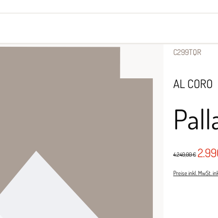
yes
Armbänder
Halsschmuck
C299TQR
AL CORO
Pall
2.9
4.240,00 €
Preise inkl. MwSt. i