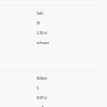
Safir
10
5,30 ct
schwarz
Brillant
5
0,07 ct