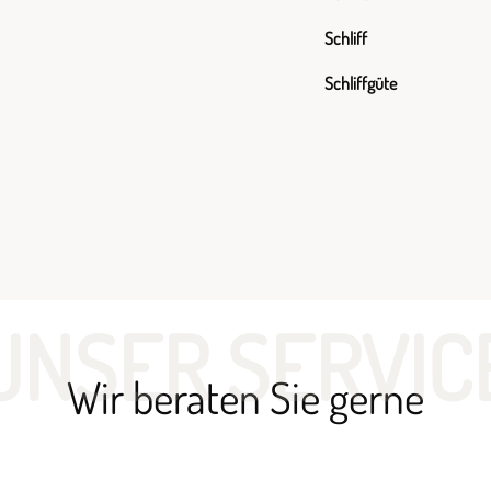
Schliff
Schliffgüte
UNSER SERVIC
Wir beraten Sie gerne