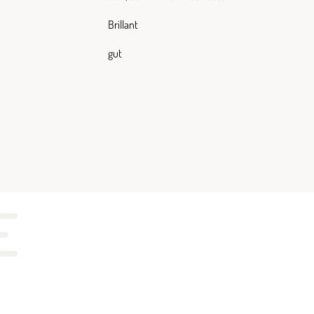
Brillant
gut
E