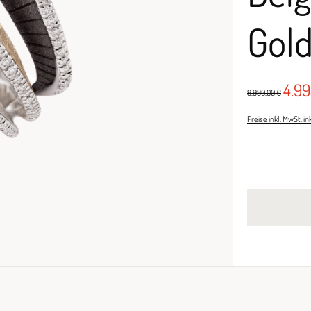
Gold
4.9
9.990,00 €
Preise inkl. MwSt. i