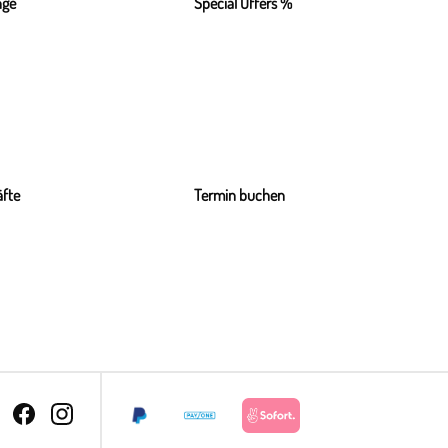
nge
Special Offers %
fte
Termin buchen