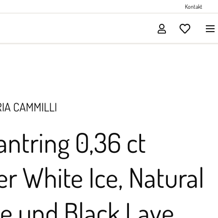
Perlenschmuck
Kontakt
Solitärschmuck
IA CAMMILLI
lantring 0,36 ct
r White Ice, Natural
e und Black Lave