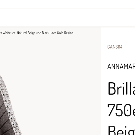
yes
Armbänder
Halsschmuck
0er White Ice, Natural Beige und Black Lave Gold Regina
GAN3114
ANNAMAR
Bril
750e
Beig