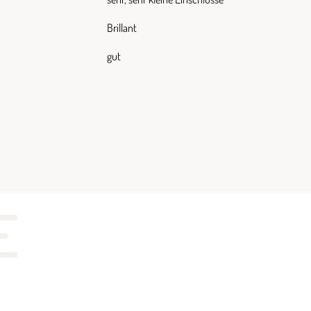
Brillant
gut
E