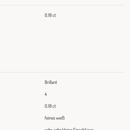
0,18 ct
Brillant
4
0,18 ct
feines weiß
sehr, sehr kleine Einschlüsse