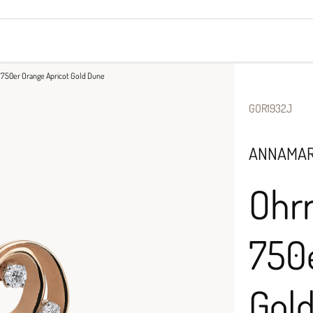
yes
Armbänder
Halsschmuck
ct 750er Orange Apricot Gold Dune
GOR1932J
ANNAMAR
Ohrr
750e
Gol