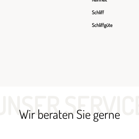
Schliff
Schliffgüte
UNSER SERVIC
Wir beraten Sie gerne