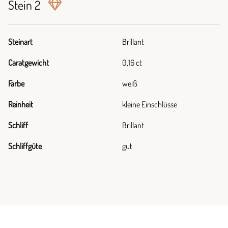
Stein 2
Steinart
Brillant
Caratgewicht
0,16 ct
Farbe
weiß
Reinheit
kleine Einschlüsse
Schliff
Brillant
Schliffgüte
gut