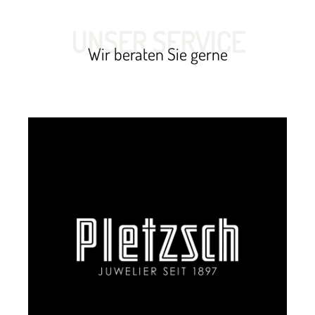
UNSER SERVICE
Wir beraten Sie gerne