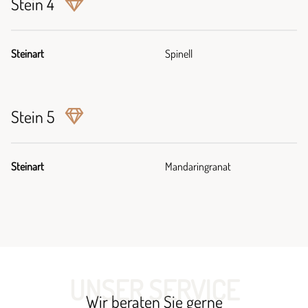
Stein 4
Steinart
Spinell
Stein 5
Steinart
Mandaringranat
UNSER SERVICE
Wir beraten Sie gerne