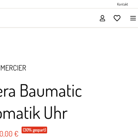
Perlenschmuck
Kontakt
Solitärschmuck
 MERCIER
era Baumatic
omatik Uhr
(30% gespart)
90,00 €