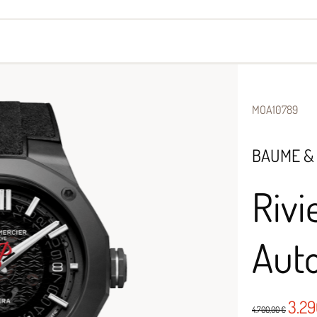
yes
Armbänder
Halsschmuck
MOA10789
BAUME &
Rivi
Aut
3.2
4.700,00 €