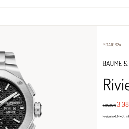
yes
Armbänder
Halsschmuck
M0A10624
BAUME &
Rivi
3.0
4.400,00 €
Preise inkl. MwSt. i