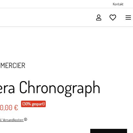
Perlenschmuck
Kontakt
Solitärschmuck
 MERCIER
era Chronograph
(30% gespart)
80,00 €
nkl. Versandkosten