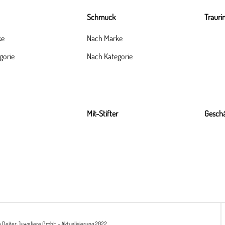
Schmuck
Trauri
ke
Nach Marke
gorie
Nach Kategorie
Mit-Stifter
Geschä
h Deiter Juweliere GmbH - Aktualisierung 2022