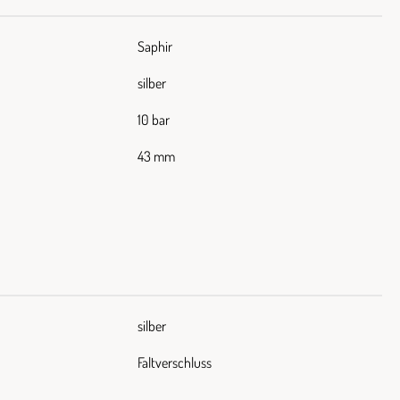
Saphir
silber
10 bar
43 mm
silber
Faltverschluss