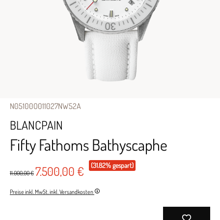
N05100O011027NW52A
BLANCPAIN
Fifty Fathoms Bathyscaphe
(31.82% gespart)
7.500,00 €
11.000,00 €
Preise inkl. MwSt. inkl. Versandkosten