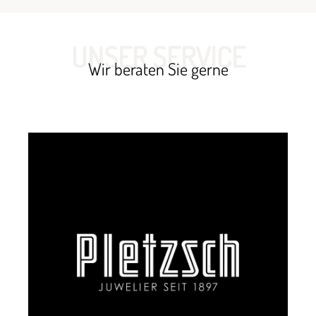
UNSER SERVICE
Wir beraten Sie gerne