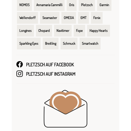
NOMOS
Annamaria Cammilli
Oris
Pletzsch
Garmin
Wellendorff
Seamaster
OMEGA
GMT
Fenix
Longines
Chopard
Navitimer
Fope
Happy Hearts
Sparkling Eyes
Breitling
Schmuck
Smartwatch
PLETZSCH AUF FACEBOOK
PLETZSCH AUF INSTAGRAM