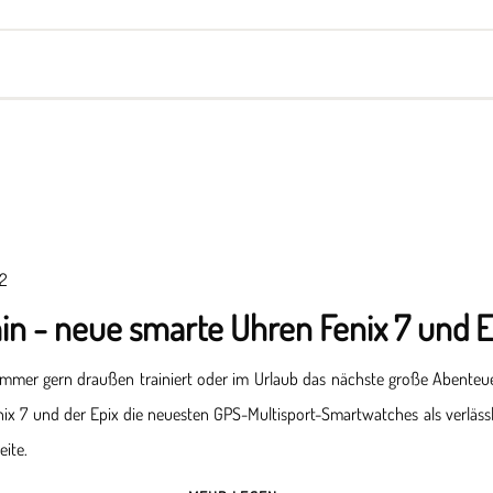
yes
Armbänder
Halsschmuck
2
n - neue smarte Uhren Fenix 7 und E
mmer gern draußen trainiert oder im Urlaub das nächste große Abenteue
nix 7 und der Epix die neuesten GPS-Multisport-Smartwatches als verlässl
eite.