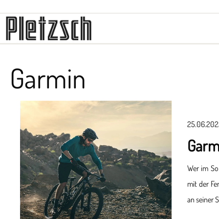
Longines
Fope
Zenith
Sparkling E
Maurice Lacroix
Gellner
Wellendorff
Garmin
25.06.202
Garmi
Wer im So
mit der Fe
an seiner S