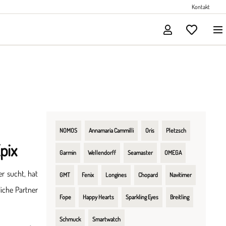
Perlenschmuck
Kontakt
Solitärschmuck
NOMOS
Annamaria Cammilli
Oris
Pletzsch
pix
Garmin
Wellendorff
Seamaster
OMEGA
r sucht, hat
GMT
Fenix
Longines
Chopard
Navitimer
iche Partner
Fope
Happy Hearts
Sparkling Eyes
Breitling
Schmuck
Smartwatch