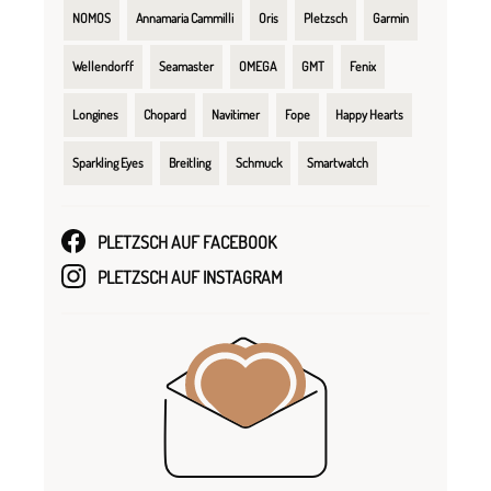
NOMOS
Annamaria Cammilli
Oris
Pletzsch
Garmin
Wellendorff
Seamaster
OMEGA
GMT
Fenix
Longines
Chopard
Navitimer
Fope
Happy Hearts
Sparkling Eyes
Breitling
Schmuck
Smartwatch
PLETZSCH AUF FACEBOOK
PLETZSCH AUF INSTAGRAM