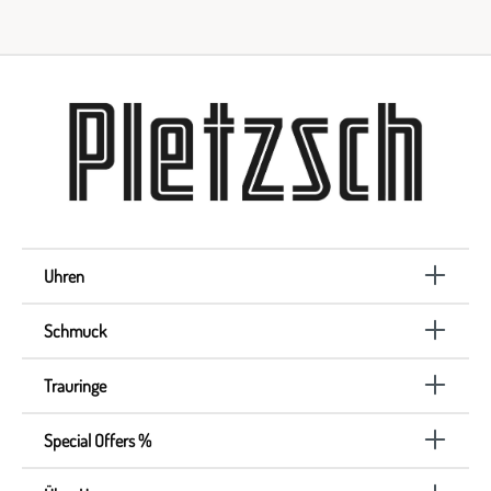
Uhren
Schmuck
Trauringe
Special Offers %