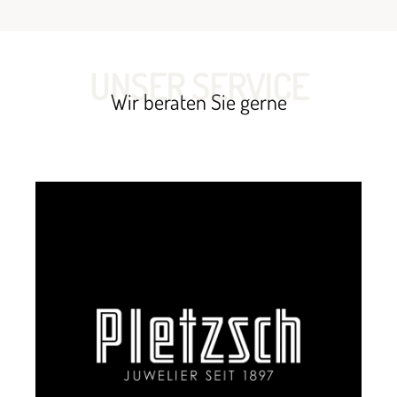
UNSER SERVICE
Wir beraten Sie gerne