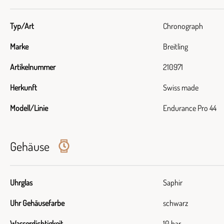
Typ/Art
Chronograph
Marke
Breitling
Artikelnummer
210971
Herkunft
Swiss made
Modell/Linie
Endurance Pro 44
Gehäuse
Uhrglas
Saphir
Uhr Gehäusefarbe
schwarz
Wasserdichtigkeit
10 bar