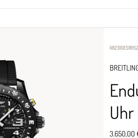
yes
Armbänder
Halsschmuck
X82310E51B1S
BREITLIN
End
Uhr
3.650,00 