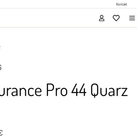
Perlenschmuck
Kontakt
Solitärschmuck
2
G
urance Pro 44 Quarz
€