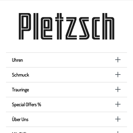
Uhren
Schmuck
Trauringe
Special Offers %
Über Uns