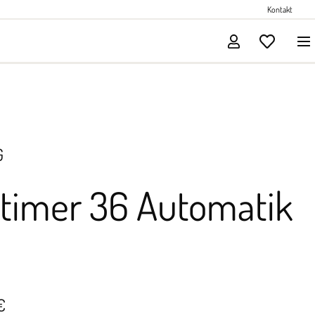
Perlenschmuck
Kontakt
Solitärschmuck
G
itimer 36 Automatik
€