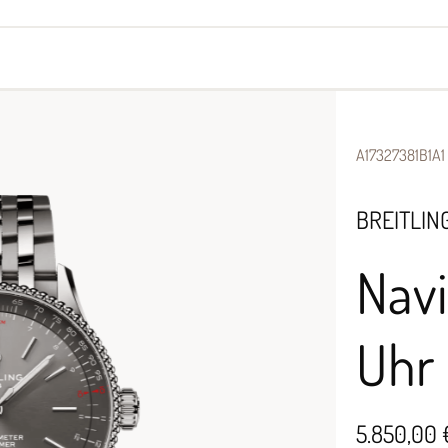
yes
Armbänder
Halsschmuck
A17327381B1A1
BREITLIN
Nav
Uhr
5.850,00 