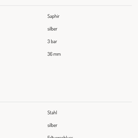
Saphir
silber
3 bar
36 mm
Stahl
silber
Faltverschluss