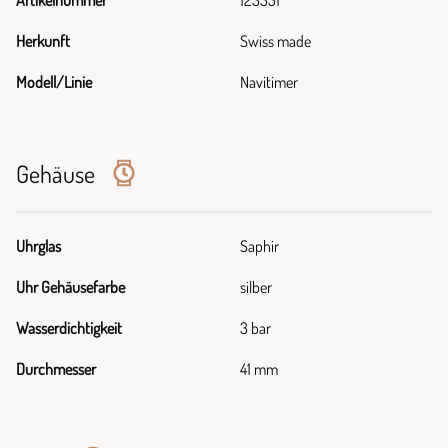
Artikelnummer
123551
Herkunft
Swiss made
Modell/Linie
Navitimer
Gehäuse
Uhrglas
Saphir
Uhr Gehäusefarbe
silber
Wasserdichtigkeit
3 bar
Durchmesser
41 mm