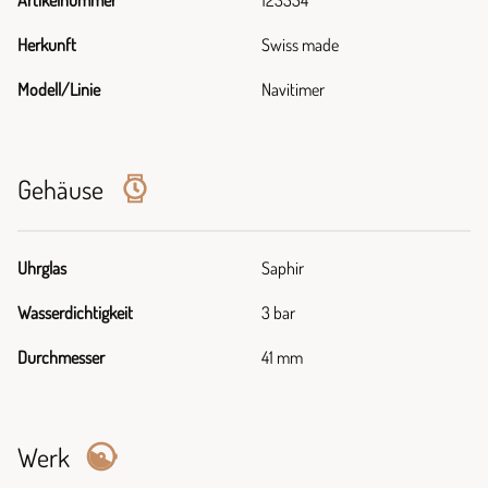
Artikelnummer
123554
Herkunft
Swiss made
Modell/Linie
Navitimer
Gehäuse
Uhrglas
Saphir
Wasserdichtigkeit
3 bar
Durchmesser
41 mm
Werk