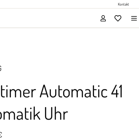
Perlenschmuck
Kontakt
Solitärschmuck
G
timer Automatic 41
omatik Uhr
€