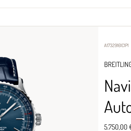
yes
Armbänder
Halsschmuck
A17329161C1P1
BREITLIN
Navi
Aut
5.750,00 