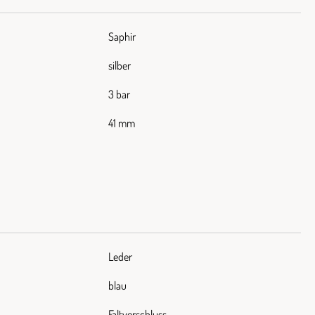
Saphir
silber
3 bar
41 mm
Leder
blau
Faltverschluss