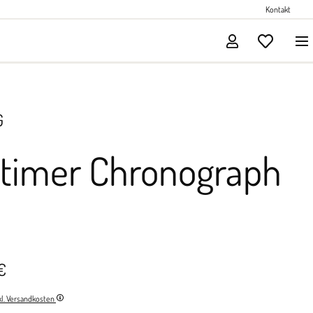
Perlenschmuck
Kontakt
Solitärschmuck
G
itimer Chronograph
€
nkl. Versandkosten