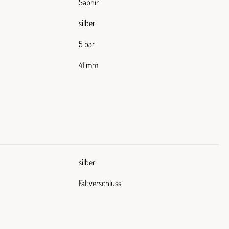
Saphir
silber
5 bar
41 mm
silber
Faltverschluss