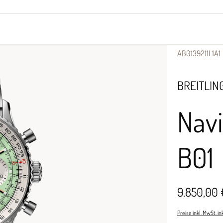
yes
Armbänder
Halsschmuck
AB0139211L1A1
BREITLIN
Nav
B01
9.850,00 
Preise inkl. MwSt. i