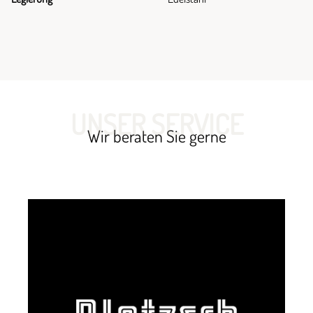
UNSER SERVICE
Wir beraten Sie gerne