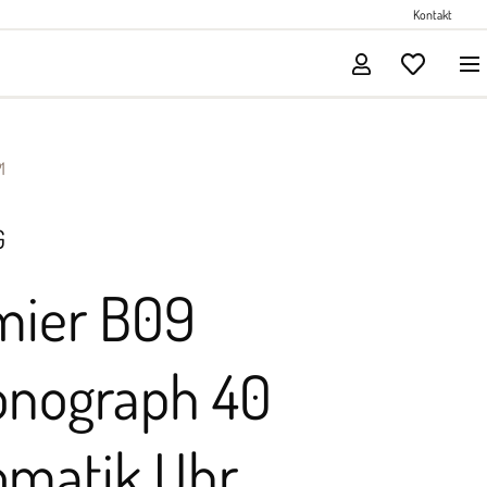
Perlenschmuck
Kontakt
Solitärschmuck
1
G
mier B09
onograph 40
omatik Uhr