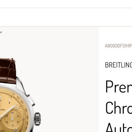
yes
Armbänder
Halsschmuck
hr
AB0930F51H1P
BREITLIN
Pre
Chr
Aut