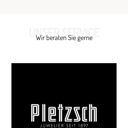
UNSER SERVICE
Wir beraten Sie gerne