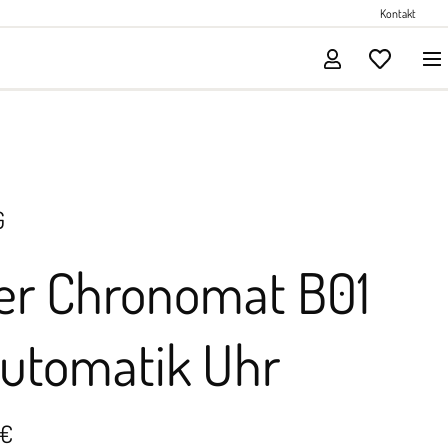
Perlenschmuck
Kontakt
Solitärschmuck
G
er Chronomat B01
Automatik Uhr
 €