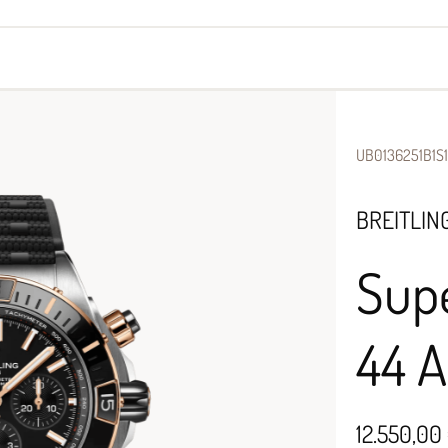
yes
Armbänder
Halsschmuck
UB0136251B1S1
BREITLIN
Sup
44 
12.550,00