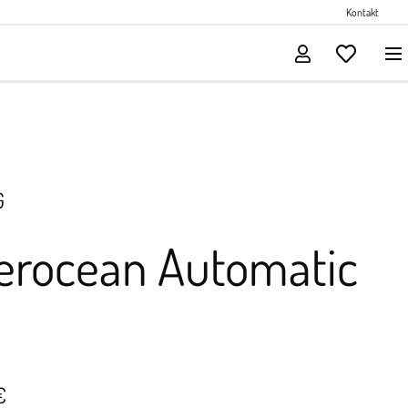
Perlenschmuck
Kontakt
Solitärschmuck
G
erocean Automatic
€