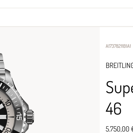
yes
Armbänder
Halsschmuck
A17378211B1A1
BREITLIN
Sup
46
5.750,00 