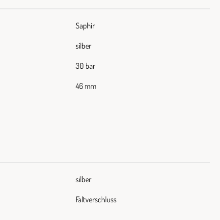
Saphir
silber
30 bar
46 mm
silber
Faltverschluss