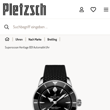
Uhren
Nach Marke
Breitling
Superocean Heritage B31 Automatik Uhr