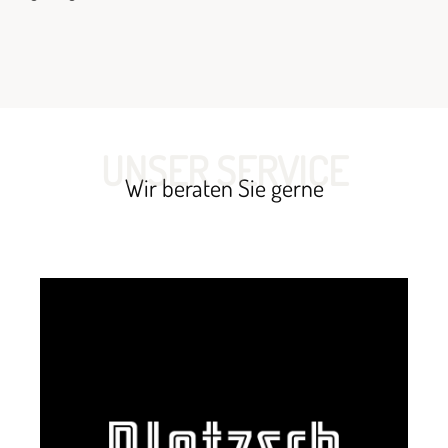
UNSER SERVICE
Wir beraten Sie gerne