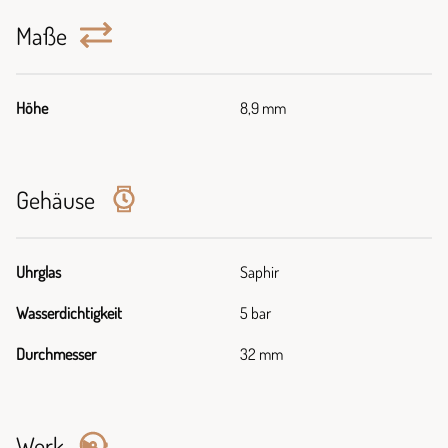
Maße
Höhe
8,9 mm
Gehäuse
Uhrglas
Saphir
Wasserdichtigkeit
5 bar
Durchmesser
32 mm
Werk