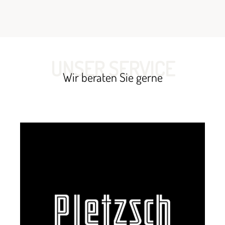
UNSER SERVICE
Wir beraten Sie gerne