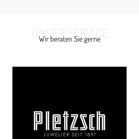
UNSER SERVICE
Wir beraten Sie gerne