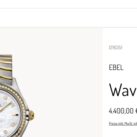
yes
Armbänder
Halsschmuck
1216351
EBEL
Wav
4.400,00 
Preise inkl. MwSt. i