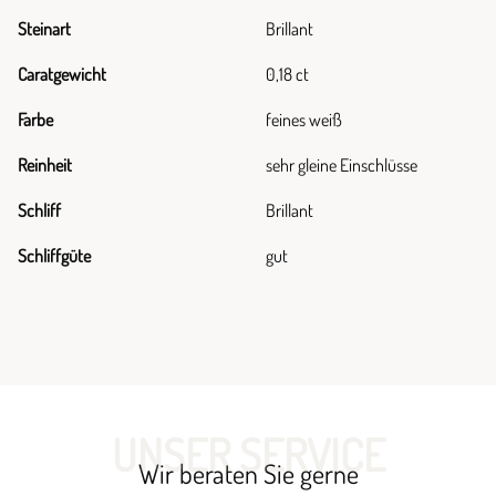
Steinart
Brillant
Caratgewicht
0,18 ct
Farbe
feines weiß
Reinheit
sehr gleine Einschlüsse
Schliff
Brillant
Schliffgüte
gut
UNSER SERVICE
Wir beraten Sie gerne