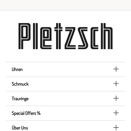
Uhren
Schmuck
Trauringe
Special Offers %
Über Uns