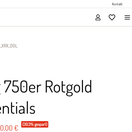
Perlenschmuck
Kontakt
Solitärschmuck
_XRX_00L
 750er Rotgold
ntials
(30.3% gespart)
00,00 €