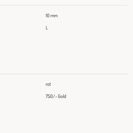
10 mm
L
rot
750/- Gold