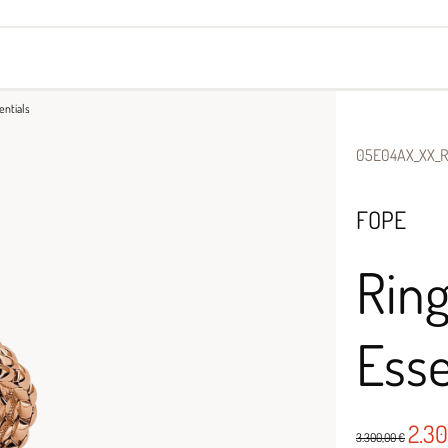
yes
Armbänder
Halsschmuck
entials
05E04AX_XX_R
FOPE
Ring
Esse
2.3
3.300,00 €