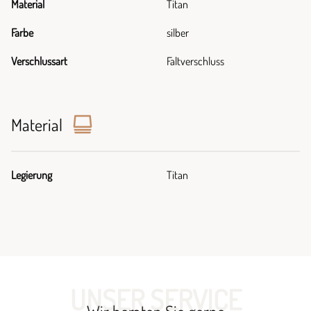
Material
Titan
Farbe
silber
Verschlussart
Faltverschluss
Material
Legierung
Titan
UNSER SERVICE