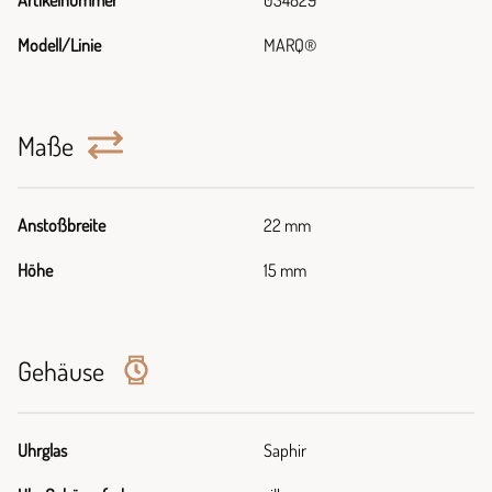
Artikelnummer
034829
Modell/Linie
MARQ®
Maße
Anstoßbreite
22 mm
Höhe
15 mm
Gehäuse
Uhrglas
Saphir