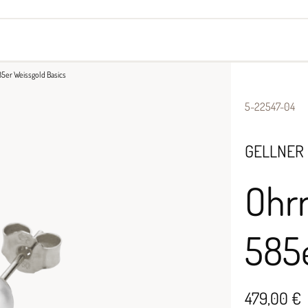
yes
Armbänder
Halsschmuck
5er Weissgold Basics
5-22547-04
GELLNER
Ohrr
585e
479,00 €