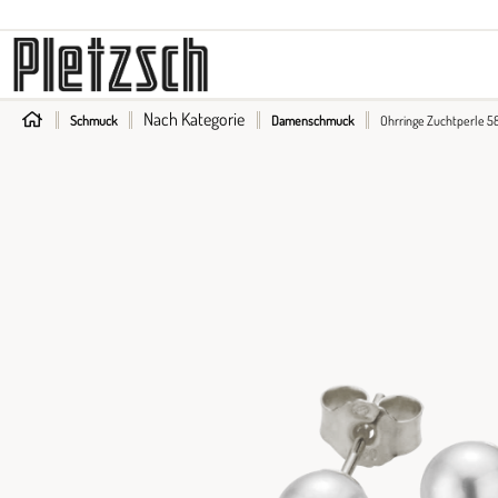
Longines
Fope
Zenith
Sparkling E
Maurice Lacroix
Gellner
Wellendorff
Nach Kategorie
Schmuck
Damenschmuck
Ohrringe Zuchtperle 58