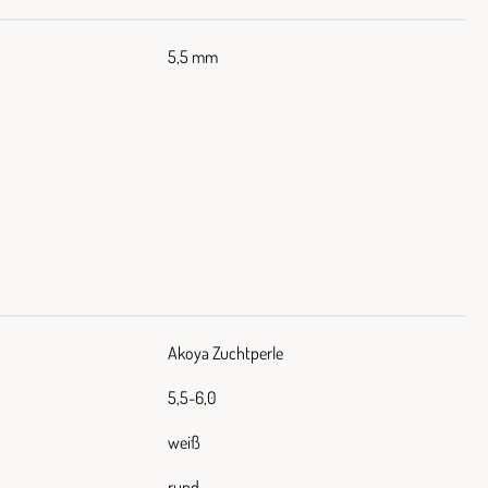
5,5 mm
Akoya Zuchtperle
5,5-6,0
weiß
rund