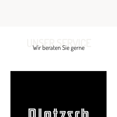
UNSER SERVICE
Wir beraten Sie gerne