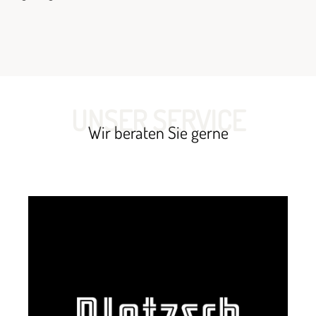
UNSER SERVICE
Wir beraten Sie gerne