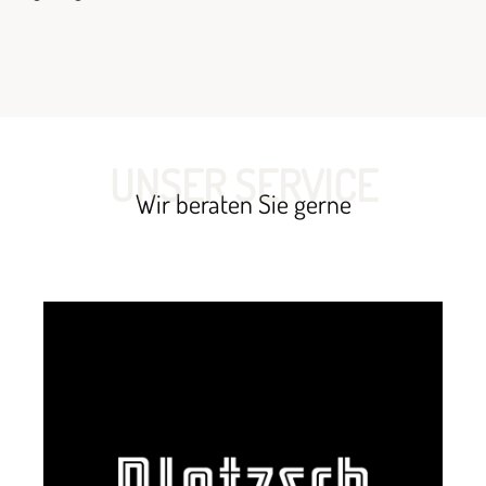
UNSER SERVICE
Wir beraten Sie gerne