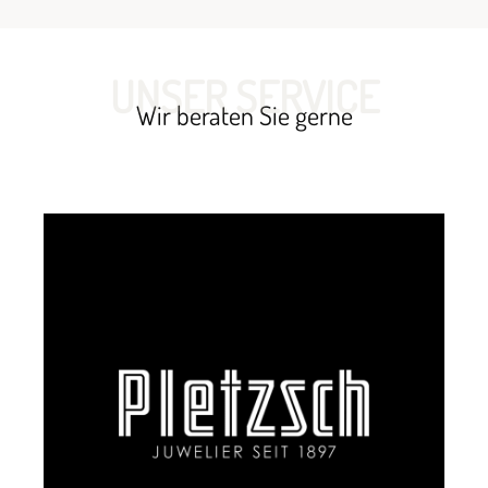
UNSER SERVICE
Wir beraten Sie gerne