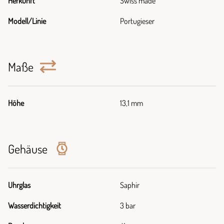
Herkunft
Swiss made
Modell/Linie
Portugieser
Maße
Höhe
13,1 mm
Gehäuse
Uhrglas
Saphir
Wasserdichtigkeit
3 bar