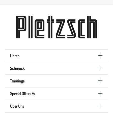
Uhren
Schmuck
Trauringe
Special Offers %
Über Uns