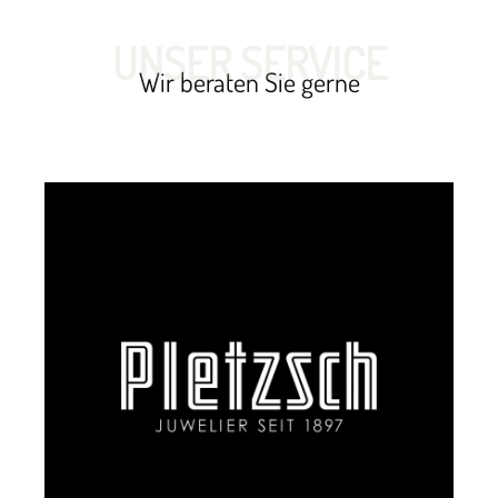
UNSER SERVICE
Wir beraten Sie gerne