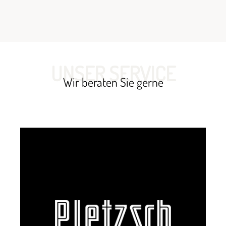
UNSER SERVICE
Wir beraten Sie gerne