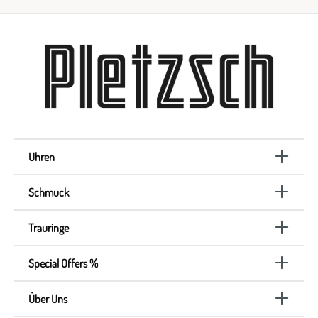
Uhren
Schmuck
Trauringe
Special Offers %
Über Uns