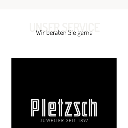
UNSER SERVICE
Wir beraten Sie gerne