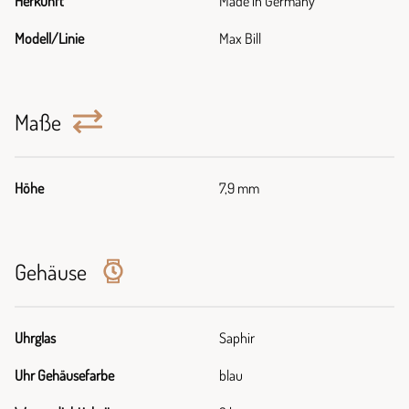
Herkunft
Made in Germany
Modell/Linie
Max Bill
Maße
Höhe
7,9 mm
Gehäuse
Uhrglas
Saphir
Uhr Gehäusefarbe
blau