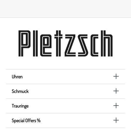
Uhren
Schmuck
Trauringe
Special Offers %